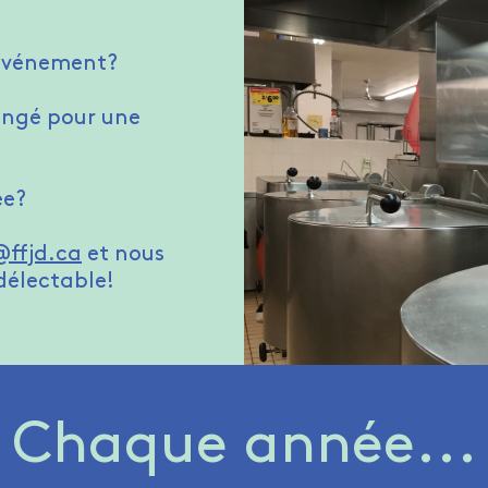
 événement?
congé pour une
ée?
ffjd.ca
et nous
 délectable!
Chaque année...