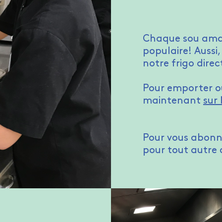
Chaque sou amass
populaire! Aussi
notre frigo dire
Pour emporter o
maintenant
sur
Pour vous abon
pour tout autre