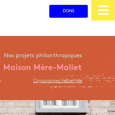
DONS
Nos projets philanthropiques
Maison
Mère-Mallet
s
Organismes hébergés